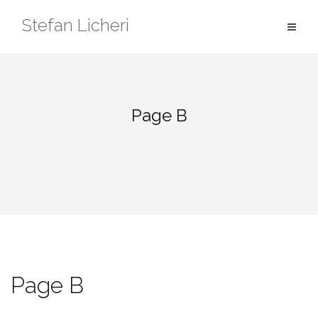
Zum
Stefan Licheri
Inhalt
springen
Page B
Page B